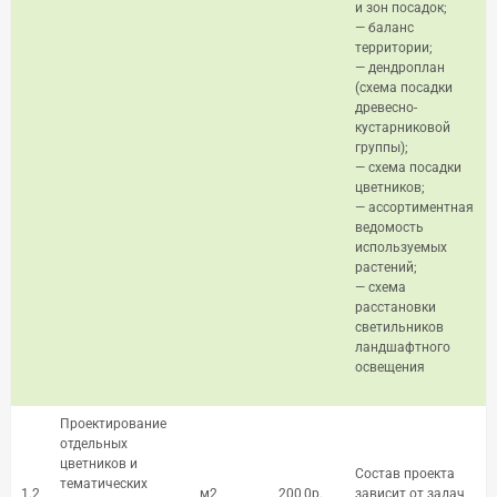
и зон посадок;
— баланс
территории;
— дендроплан
(схема посадки
древесно-
кустарниковой
группы);
— схема посадки
цветников;
— ассортиментная
ведомость
используемых
растений;
— схема
расстановки
светильников
ландшафтного
освещения
Проектирование
отдельных
цветников и
Состав проекта
тематических
1.2
м2
200,0р.
зависит от задач