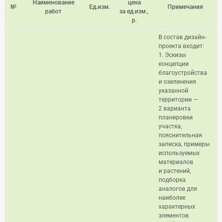
Наименование
цена
№
Ед.изм.
Примечания
работ
за ед.изм.,
р.
В состав дизайн-
проекта входит:
1. Эскизы
концепции
благоустройства
и озеленения
указанной
территории —
2 варианта
планировки
участка,
пояснительная
записка, примеры
используемых
материалов
и растений,
подборка
аналогов для
наиболее
характерных
элементов