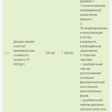
дизайна +
1 окончательный,
утвержденный
заказчиком
вариант;
2.
3D моделирование
и визуализация
участка
Дизайн-проект
в варианте,
участка*
утверждённом
(минимальная
заказчиком;
1.1
100 м2
7 500,0р.
стоимость
3. Рабочие
проекта 75
чертежи:
000,0р.)
— разбивочный
чертеж
расположения
основных
функциональных
зон и малых
архитектурных
форм;
— разбивочный
чертеж дорожно-
тропиночной сети