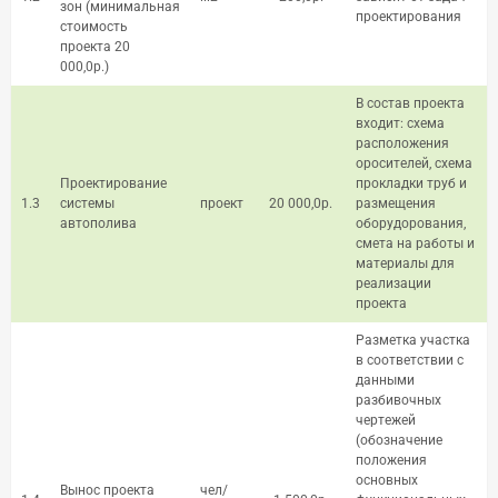
зон (минимальная
проектирования
стоимость
проекта 20
000,0р.)
В состав проекта
входит: схема
расположения
оросителей, схема
Проектирование
прокладки труб и
1.3
системы
проект
20 000,0р.
размещения
автополива
оборудорования,
смета на работы и
материалы для
реализации
проекта
Разметка участка
в соответствии с
данными
разбивочных
чертежей
(обозначение
положения
основных
Вынос проекта
чел/