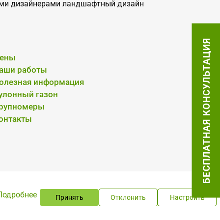
ными дизайнерами ландшафтный дизайн
БЕСПЛАТНАЯ КОНСУЛЬТАЦИЯ
ены
аши работы
олезная информация
улонный газон
рупномеры
онтакты
Подробнее
Принять
Отклонить
Настроить
здание сайта:
Инфо-Сити