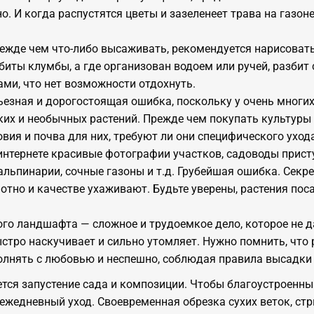
о. И когда распустятся цветы и зазеленеет трава на газон
ежде чем что-либо высаживать, рекомендуется нарисовать
биты клумбы, а где организован водоем или ручей, разбит 
нами, что нет возможности отдохнуть.
ьезная и дорогостоящая ошибка, поскольку у очень мног
их и необычных растений. Прежде чем покупать культуры и
ия и почва для них, требуют ли они специфического ухода,
в интернете красивые фотографии участков, садоводы прис
альпинарии, сочные газоны и т.д. Грубейшая ошибка. Секр
отно и качестве ухаживают. Будьте уверены, растения пос
го ландшафта — сложное и трудоемкое дело, которое не д
стро наскучивает и сильно утомляет. Нужно помнить, что 
полнять с любовью и неспешно, соблюдая правила высадки 
тся запустение сада и композиции. Чтобы благоустроенны
 ежедневный уход. Своевременная обрезка сухих веток, ст