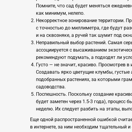
Помните, что сад будет меняться ежедневн
как минимум, нелепо.
Некорректное зонирование территории. Пр
с точностью до миллиметра, где будут раз
и на сквозняке, а ручей так шумит под ок
Неправильный выбор растений. Самая сер
ассоциируется с высаживанием экзотическ
рекомендуют подумать, а подходят ли услов
Густо — не значит, красиво. Просмотрев 
Создавать ярко цветущие клумбы, густые 
подобранных растениях, за которыми грам
садоводства.
Поспешность. Поскольку создание красиво
будет заметен через
1.5-3 года),
процесс бы
неделю. Их следует разбить на этапы, вы
Еще одной распространенной ошибкой считае
в интернете, за ним необходим тщательный и